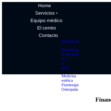
Home
Servicios
Equipo médico
El centro
Contacto
Tratamientos
Dermatología
(Enfermedades
de
la
piel)
Medicina
estética
Fisioterapia
Osteopatía
Finan